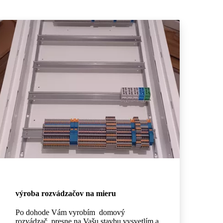
výroba rozvádzačov na mieru
Po dohode Vám vyrobím domový
rozvádzač presne na Vašu stavbu,vysvetlím a