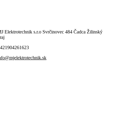
J Elektrotechnik s.r.o Svrčinovec 484 Čadca Žilinský
raj
421904261623
nfo@mjelektrotechnik.sk