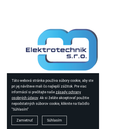
IČO 56233442
Táto webová stránka používa súbory cookie, aby ste
pri jej návšteve mali čo najlepší zážitok. Pre viac
DIČ 2122247083
informácií si prečítajte naše
zásady ochrany
osobných údajov
. Ak si želáte akceptovať použitie
IČ DPH SK 2122247083
nepodstatných súborov cookie, kliknite na tlačidlo
"Súhlasím"
Zamietnuť
Súhlasím
© 2026
MJ Elektrotechnik s.r.o