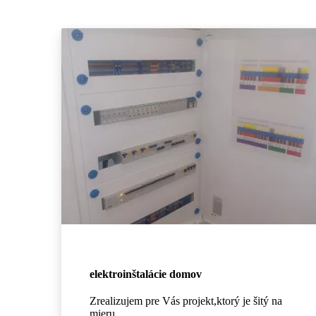
elektroinštalácie domov
Zrealizujem pre Vás projekt,ktorý je šitý na
mieru.