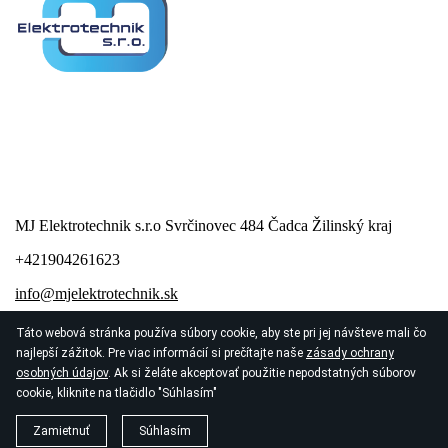
IČO 56233442
DIČ 2122247083
IČ DPH SK 2122247083
MJ Elektrotechnik s.r.o Svrčinovec 484 Čadca Žilinský kraj
+421904261623
info@mjelektrotechnik.sk
Táto webová stránka používa súbory cookie, aby ste pri jej návšteve mali čo
najlepší zážitok. Pre viac informácií si prečítajte naše
zásady ochrany
osobných údajov
. Ak si želáte akceptovať použitie nepodstatných súborov
cookie, kliknite na tlačidlo "Súhlasím"
© 2026
MJ Elektrotechnik s.r.o
Zamietnuť
Súhlasím